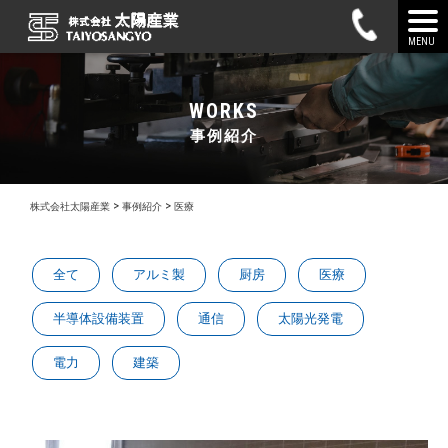
MENU
WORKS
事例紹介
>
>
株式会社太陽産業
事例紹介
医療
全て
アルミ製
厨房
医療
半導体設備装置
通信
太陽光発電
電力
建築