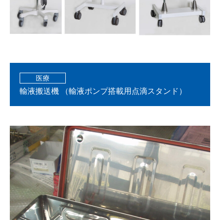
医療
輸液搬送機 （輸液ポンプ搭載用点滴スタンド）